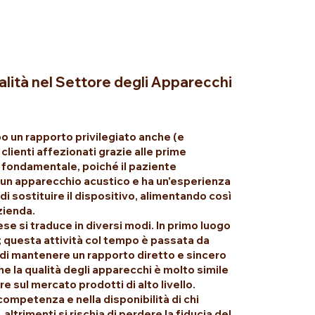
alità nel Settore degli Apparecchi
o un rapporto privilegiato anche (e
 clienti affezionati grazie alle prime
 fondamentale, poiché il paziente
 un apparecchio acustico e ha un'esperienza
i sostituire il dispositivo, alimentando così
zienda.
e si traduce in diversi modi. In primo luogo
i; questa attività col tempo è passata da
di mantenere un rapporto diretto e sincero
he la qualità degli apparecchi è molto simile
e sul mercato prodotti di alto livello.
competenza e nella disponibilità di chi
ltrimenti si rischia di perdere la fiducia del