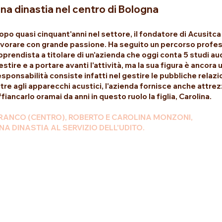
na dinastia nel centro di Bologna
opo quasi cinquant'anni nel settore, il fondatore di Acusit
avorare con grande passione. Ha seguito un percorso profes
pprendista a titolare di un'azienda che oggi conta 5 studi aud
estire e a portare avanti l'attività, ma la sua figura è ancora 
esponsabilità consiste infatti nel gestire le pubbliche relazi
ltre agli apparecchi acustici, l'azienda fornisce anche attre
ffiancarlo oramai da anni in questo ruolo la figlia, Carolina.
RANCO (CENTRO), ROBERTO E CAROLINA MONZONI,
NA DINASTIA AL SERVIZIO DELL'UDITO.