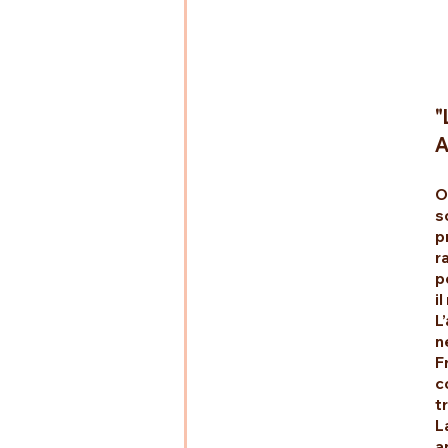
"
A
O
s
p
r
p
i
L
n
F
c
t
L
a