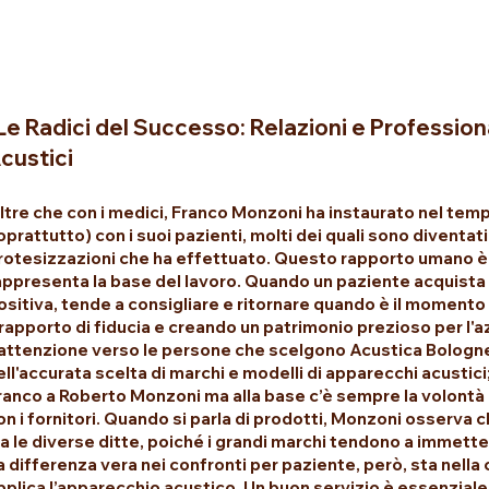
Le Radici del Successo: Relazioni e Profession
custici
ltre che con i medici, Franco Monzoni ha instaurato nel temp
oprattutto) con i suoi pazienti, molti dei quali sono diventati
rotesizzazioni che ha effettuato. Questo rapporto umano è
appresenta la base del lavoro. Quando un paziente acquista
ositiva, tende a consigliare e ritornare quando è il momento d
l rapporto di fiducia e creando un patrimonio prezioso per l'a
’attenzione verso le persone che scelgono Acustica Bolognes
ell'accurata scelta di marchi e modelli di apparecchi acustic
ranco a Roberto Monzoni ma alla base c’è sempre la volontà 
on i fornitori. Quando si parla di prodotti, Monzoni osserva c
ra le diverse ditte, poiché i grandi marchi tendono a immetter
a differenza vera nei confronti per paziente, però, sta nella 
pplica l’apparecchio acustico. Un buon servizio è essenziale, a