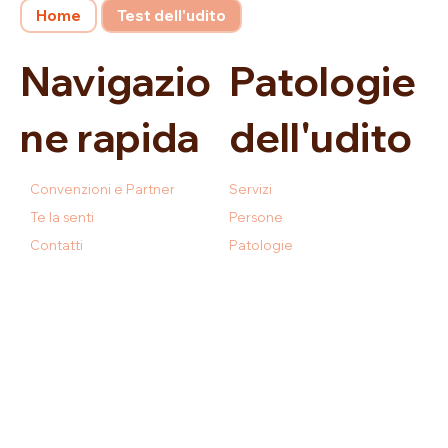
Home
Test dell'udito
Navigazio
Patologie
ne rapida
dell'udito
Convenzioni e Partner
Servizi
Te la senti
Persone
Contatti
Patologie
Studi
Protezione
Privacy policy
Prodotti
FAQ
Parte della rete